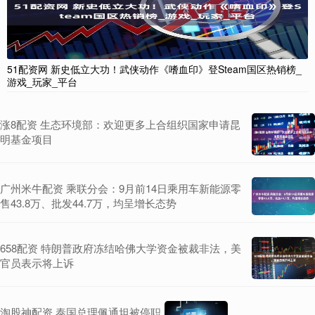
51配资网 新史低立大功！武侠动作《嗜血印》登Steam国区热销榜_
游戏_玩家_平台
涨8配资 生态环境部：欢迎更多上合组织国家申请昆
明基金项目
广州米牛配资 乘联分会：9月前14日乘用车新能源零
售43.8万、批发44.7万，均呈增长态势
658配资 特朗普政府冻结哈佛大学资金被裁非法，美
官员表示将上诉
淘股神配资 泰国总理佩通坦被停职