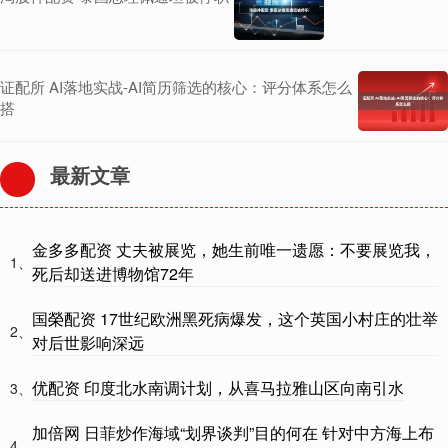
证配所 AI落地实战-AI简历筛选的核心：评分体系怎么
搭
最新文章
金多多配资 丈夫被展览，她生前唯一遗愿：不要展览我，
1、
死后却送进博物馆72年
国榮配资 17世纪欧洲黑死病爆发，这个英国小村庄的壮举
2、
对后世影响深远
优配资 印度北水南调计划，从喜马拉雅山区向南引水
3、
加倍网 日菲炒作海域“划界谈判”目的何在 针对中方海上布
4、