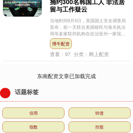
捕约300名韩国工人 非法居
留与工作疑云
当地时间9月5日，美国国土安全调查局
宣布，前一天联合美国移民与海关执法
局等多家联邦机构在佐治亚州一家现代
汽车工厂展开大规模突击执法行动，共
博牛配资
拘捕了475名疑似非法....
查看：
97
分类：
网上配资
东南配资文章已加载完成
话题标签
信用
转债
指数
控股