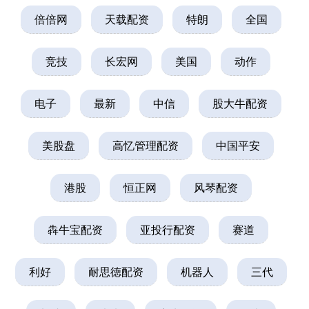
倍倍网
天载配资
特朗
全国
竞技
长宏网
美国
动作
电子
最新
中信
股大牛配资
美股盘
高忆管理配资
中国平安
港股
恒正网
风琴配资
犇牛宝配资
亚投行配资
赛道
利好
耐思徳配资
机器人
三代