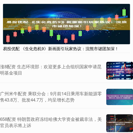
易投优配 《生化危机9》新画面引玩家热议：浣熊市谜团加深！
涨8配资 生态环境部：欢迎更多上合组织国家申请昆
明基金项目
广州米牛配资 乘联分会：9月前14日乘用车新能源零
售43.8万、批发44.7万，均呈增长态势
658配资 特朗普政府冻结哈佛大学资金被裁非法，美
官员表示将上诉