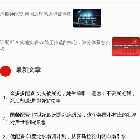
淘股神配资 泰国总理佩通坦被停职
证配所 AI落地实战-AI简历筛选的核心：评分体系怎么
搭
最新文章
金多多配资 丈夫被展览，她生前唯一遗愿：不要展览我，
1、
死后却送进博物馆72年
国榮配资 17世纪欧洲黑死病爆发，这个英国小村庄的壮举
2、
对后世影响深远
优配资 印度北水南调计划，从喜马拉雅山区向南引水
3、