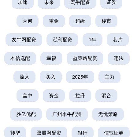
加速
未来
宏牛配资
证券
为何
重金
超级
楼市
友牛网配资
泓利配资
1年
芯片
本信选配
幸福
盈策略配资
违法
流入
买入
2025年
主力
盘中
资金
拉升
混合
胜亿优配
广州米牛配资
无忧策略
转型
盈股网配资
银行
信钰证券