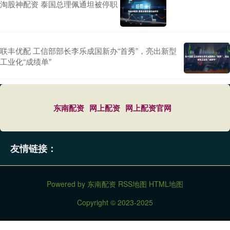
淘股神配资 泰国总理佩通坦被停职
联丰优配 工信部部长李乐成国新办“首秀”，亮出新型
工业化“成绩单”
东南配资
网上配资
网上配资官网
友情链接：
Powered by
东南配资
RSS地图
HTML地图
Copyright
© 2023-2025