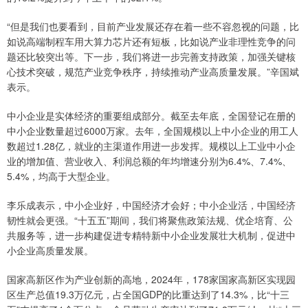
“但是我们也要看到，目前产业发展还存在着一些不容忽视的问题，比
如说高端制程车用大算力芯片还有短板，比如说产业非理性竞争的问
题还比较突出等。下一步，我们将进一步完善支持政策，加强关键核
心技术突破，规范产业竞争秩序，持续推动产业高质量发展。”辛国斌
表示。
中小企业是实体经济的重要组成部分。截至去年底，全国登记在册的
中小企业数量超过6000万家。去年，全国规模以上中小企业的用工人
数超过1.28亿，就业的主渠道作用进一步发挥。规模以上工业中小企
业的增加值、营业收入、利润总额的年均增速分别为6.4%、7.4%、
5.4%，均高于大型企业。
李乐成表示，中小企业好，中国经济才会好；中小企业活，中国经济
韧性就会更强。“十五五”期间，我们将聚焦政策法规、优企培育、公
共服务等，进一步构建促进专精特新中小企业发展壮大机制，促进中
小企业高质量发展。
国家高新区作为产业创新的高地，2024年，178家国家高新区实现园
区生产总值19.3万亿元，占全国GDP的比重达到了14.3%，比“十三