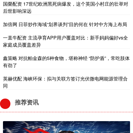
国榮配资 17世纪欧洲黑死病爆发，这个英国小村庄的壮举对
后世影响深远
加倍网 日菲炒作海域“划界谈判”目的何在 针对中方海上布局
一直牛配资 主流孕育APP用户覆盖对比：新手妈妈偏好vs全
家庭成员覆盖差异
鑫策略 对抗帕金森的5种食物，堪称神经 “防护盾”，常吃肢体
有劲了
英赫优配 海峡环保：拟与关联方签订光伏微电网能源管理合
同
推荐资讯