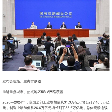
发布会现场。主办方供图
推进重点城市、热点地区5G-A网络覆盖
2020—2024年，我国全部工业增加值从31.3万亿元增长到了40.5万亿
元，制造业增加值从26.6万亿元增长到了33.6万亿元，总体规模连续