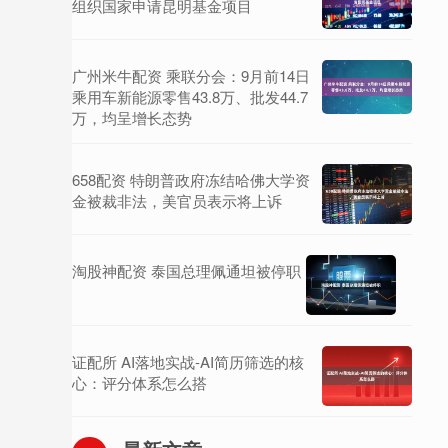
组织国家申请昆明基金项目
广州米牛配资 乘联分会：9月前14日
乘用车新能源零售43.8万、批发44.7
万，均呈增长态势
658配资 特朗普政府冻结哈佛大学资
金被裁非法，美官员表示将上诉
淘股神配资 泰国总理佩通坦被停职
证配所 AI落地实战-AI简历筛选的核
心：评分体系怎么搭