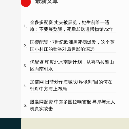
最新文章
金多多配资 丈夫被展览，她生前唯一遗
1、
愿：不要展览我，死后却送进博物馆72年
国榮配资 17世纪欧洲黑死病爆发，这个英
2、
国小村庄的壮举对后世影响深远
优配资 印度北水南调计划，从喜马拉雅山
3、
区向南引水
加倍网 日菲炒作海域“划界谈判”目的何在
4、
针对中方海上布局
股赢网配资 中东多国拉响警报 导弹与无人
5、
机真实攻击