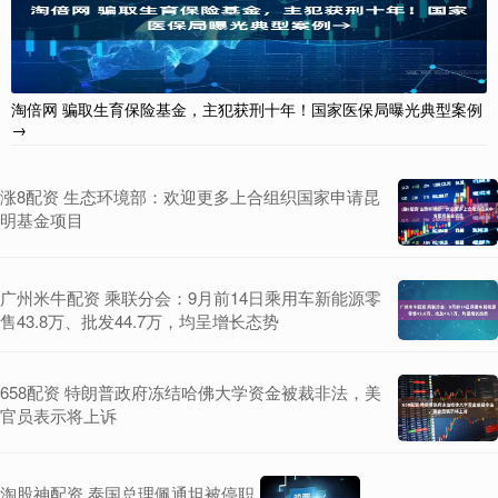
淘倍网 骗取生育保险基金，主犯获刑十年！国家医保局曝光典型案例
→
涨8配资 生态环境部：欢迎更多上合组织国家申请昆
明基金项目
广州米牛配资 乘联分会：9月前14日乘用车新能源零
售43.8万、批发44.7万，均呈增长态势
658配资 特朗普政府冻结哈佛大学资金被裁非法，美
官员表示将上诉
淘股神配资 泰国总理佩通坦被停职