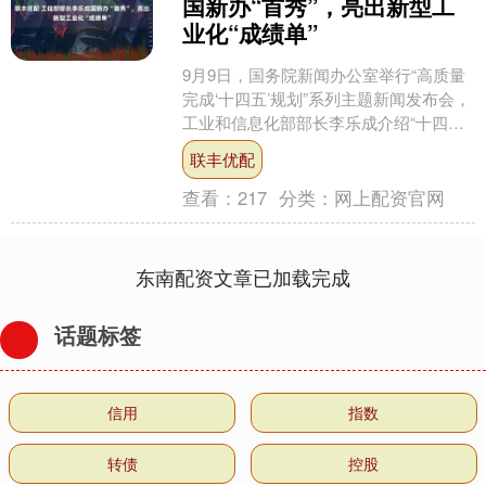
国新办“首秀”，亮出新型工
业化“成绩单”
9月9日，国务院新闻办公室举行“高质量
完成‘十四五’规划”系列主题新闻发布会，
工业和信息化部部长李乐成介绍“十四
五”时期大力推进新型工业化，巩固壮大
联丰优配
实体经济根基....
查看：
217
分类：
网上配资官网
东南配资文章已加载完成
话题标签
信用
指数
转债
控股