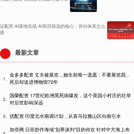
证配所 AI落地实战-AI简历筛选的核心：评分体系怎么
搭
最新文章
金多多配资 丈夫被展览，她生前唯一遗愿：不要展览我，
1、
死后却送进博物馆72年
国榮配资 17世纪欧洲黑死病爆发，这个英国小村庄的壮举
2、
对后世影响深远
优配资 印度北水南调计划，从喜马拉雅山区向南引水
3、
加倍网 日菲炒作海域“划界谈判”目的何在 针对中方海上布
4、