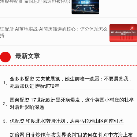
淘股神配资 泰国总理佩通坦被停职
证配所 AI落地实战-AI简历筛选的核心：评分体系怎么
搭
最新文章
金多多配资 丈夫被展览，她生前唯一遗愿：不要展览我，
1、
死后却送进博物馆72年
国榮配资 17世纪欧洲黑死病爆发，这个英国小村庄的壮举
2、
对后世影响深远
优配资 印度北水南调计划，从喜马拉雅山区向南引水
3、
加倍网 日菲炒作海域“划界谈判”目的何在 针对中方海上布