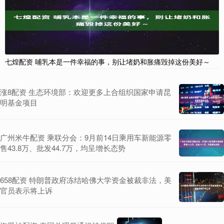
七煌配资 哺乳本是一件幸福的事，别让堵奶和胀痛毁掉这份美好～
涨8配资 生态环境部：欢迎更多上合组织国家申请昆
明基金项目
广州米牛配资 乘联分会：9月前14日乘用车新能源零
售43.8万、批发44.7万，均呈增长态势
658配资 特朗普政府冻结哈佛大学资金被裁非法，美
官员表示将上诉