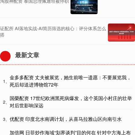
淘股神配资 泰国总理佩通坦被停职
证配所 AI落地实战-AI简历筛选的核心：评分体系怎么
搭
最新文章
金多多配资 丈夫被展览，她生前唯一遗愿：不要展览我，
1、
死后却送进博物馆72年
国榮配资 17世纪欧洲黑死病爆发，这个英国小村庄的壮举
2、
对后世影响深远
优配资 印度北水南调计划，从喜马拉雅山区向南引水
3、
加倍网 日菲炒作海域“划界谈判”目的何在 针对中方海上布