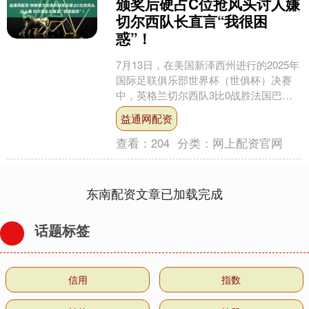
颁奖后硬占C位抢风头讨人嫌
切尔西队长直言“我很困
惑”！
7月13日，在美国新泽西州进行的2025年
国际足联俱乐部世界杯（世俱杯）决赛
中，英格兰切尔西队3比0战胜法国巴黎
圣日耳曼队，夺得冠军。赛后颁奖仪
益通网配资
式，美国总统特朗....
查看：
204
分类：
网上配资官网
东南配资文章已加载完成
话题标签
信用
指数