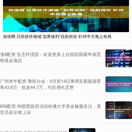
加倍网 日菲炒作海域“划界谈判”目的何在 针对中方海上布局
涨8配资 生态环境部：欢迎更多上合组织国家申请昆
明基金项目
广州米牛配资 乘联分会：9月前14日乘用车新能源零
售43.8万、批发44.7万，均呈增长态势
658配资 特朗普政府冻结哈佛大学资金被裁非法，美
官员表示将上诉