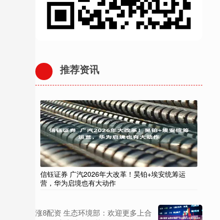
推荐资讯
信钰证券 广汽2026年大改革！昊铂+埃安统筹运
营，华为启境也有大动作
涨8配资 生态环境部：欢迎更多上合