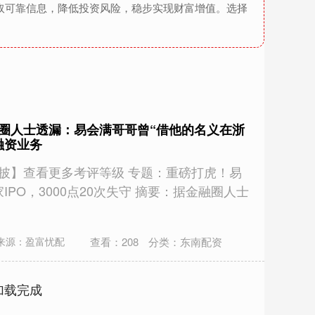
取可靠信息，降低投资风险，稳步实现财富增值。选择
融圈人士透漏：易会满哥哥曾“借他的名义在浙
融资业务
信披】查看更多考评等级 专题：重磅打虎！易
IPO，3000点20次失守 摘要：据金融圈人士
查看：
208
分类：
东南配资
来源：盈富忧配
加载完成