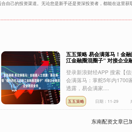
适合自己的投资渠道。无论您是新手还是资深投资者，都能在这里获
五五策略 易会满落马！金
江金融圈混圈子” 对接企业
登录新浪财经APP 搜索【
会满落马：掌舵5年内1700家
透露，易会满家....
五五策略
日期：11-29
东南配资文章已