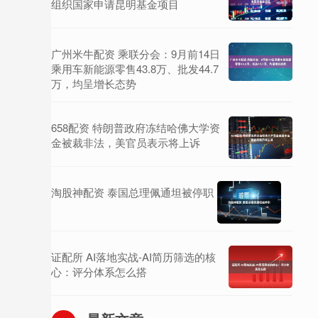
组织国家申请昆明基金项目
广州米牛配资 乘联分会：9月前14日
乘用车新能源零售43.8万、批发44.7
万，均呈增长态势
658配资 特朗普政府冻结哈佛大学资
金被裁非法，美官员表示将上诉
淘股神配资 泰国总理佩通坦被停职
证配所 AI落地实战-AI简历筛选的核
心：评分体系怎么搭