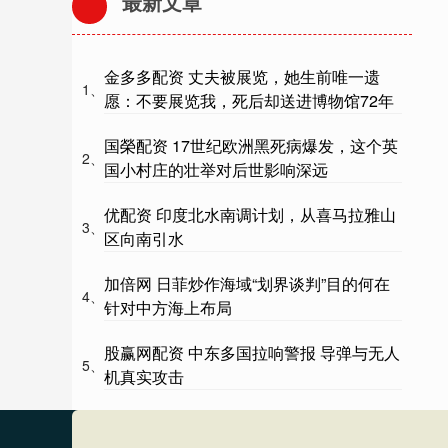
最新文章
金多多配资 丈夫被展览，她生前唯一遗
1、
愿：不要展览我，死后却送进博物馆72年
国榮配资 17世纪欧洲黑死病爆发，这个英
2、
国小村庄的壮举对后世影响深远
优配资 印度北水南调计划，从喜马拉雅山
3、
区向南引水
加倍网 日菲炒作海域“划界谈判”目的何在
4、
针对中方海上布局
股赢网配资 中东多国拉响警报 导弹与无人
5、
机真实攻击