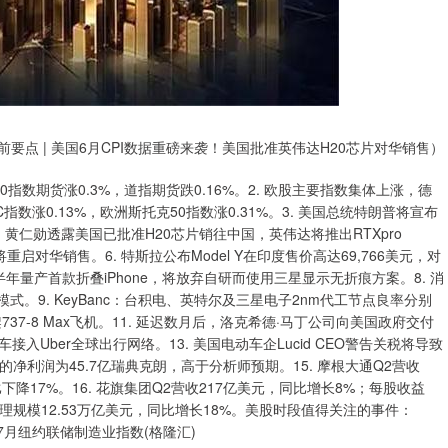
要点 | 美国6月CPI数据重磅来袭！美国批准英伟达H20芯片对华销售）
0指数期货涨0.3%，道指期货跌0.16%。2. 欧股主要指数集体上涨，德
AC指数涨0.13%，欧洲斯托克50指数涨0.31%。3. 美国总统特朗普将宣布
. 黄仁勋透露美国已批准H20芯片销往中国，英伟达将推出RTXpro
将重启对华销售。6. 特斯拉公布Model Y在印度售价高达69,766美元，对
下半年量产首款折叠iPhone，将放弃自研而使用三星显示无折痕方案。8. 消
源模式。9. KeyBanc：台积电、英特尔及三星电子2nm代工节点良率分别
737-8 Max飞机。11. 延迟数月后，洛克希德·马丁公司向美国政府交付
接入Uber全球出行网络。13. 美国电动车企Lucid CEO警告关税将导致
的净利润为45.7亿瑞典克朗，高于分析师预期。15. 摩根大通Q2营收
同比下降17%。16. 花旗集团Q2营收217亿美元，同比增长8%；每股收益
产管理规模12.53万亿美元，同比增长18%。美股时段值得关注的事件：
美国7月纽约联储制造业指数(格隆汇)