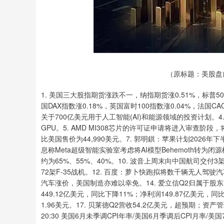
（原标题：美股盘前
1. 美国三大股指期货涨跌不一，纳指期货涨0.51%，标普50
国DAX指数涨0.18%，英国富时100指数涨0.04%，法国C
关于700亿美元用于人工智能(AI)和能源领域的投资计划。4
GPU。5. AMD MI308芯片的许可证申请将进入审查阶段，
比美国售价为44,990美元。7. 郭明錤：苹果计划2026年
息称Meta超级智能实验室考虑将AI模型Behemoth转为闭
约为65%、55%、40%。10. 波音上周末向中国航司交付3架
72架F-35战机。12. 百度：萝卜快跑拟将数千辆无人驾驶汽车
汽车涨价，美国制造亦难以幸免。14. 爱立信Q2归属于股东
449.12亿美元，同比下降11%；净利润149.87亿美元，
1.96美元。17. 贝莱德Q2营收54.2亿美元，超预期；资
20:30 美国6月未季调CPI年率/美国6月季调后CPI月率/