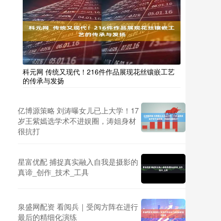
科元网 传统又现代！216件作品展现花丝镶嵌工艺
的传承与发扬
亿博源策略 刘涛曝女儿已上大学！17
岁王紫嫣选学术不进娱圈，涛姐身材
很抗打
星富优配 捕捉真实融入自我是摄影的
真谛_创作_技术_工具
泉盛网配资 看阅兵｜受阅方阵在进行
最后的精细化演练