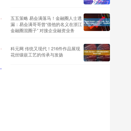
五五策略 易会满落马！金融圈人士透
漏：易会满哥哥曾“借他的名义在浙江
金融圈混圈子” 对接企业融资业务
科元网 传统又现代！216件作品展现
花丝镶嵌工艺的传承与发扬